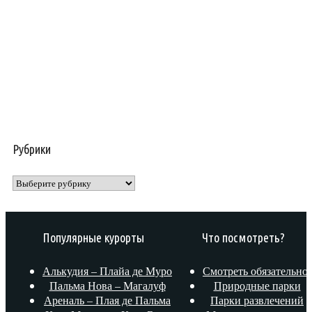
Рубрики
Рубрики
Популярные курорты
Что посмотреть?
Алькудия – Плайа де Муро
Смотреть обязательно!
Пальма Нова – Магалуф
Природные парки
Ареналь – Плая де Пальма
Парки развлечений