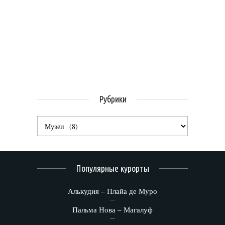
Рубрики
Популярные курорты
Алькудия – Плайа де Муро
Пальма Нова – Магалуф