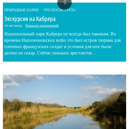
ПРИРОДНЫЕ ПАРКИ
ЧТО ПОСМОТРЕТЬ?
Экскурсия на Кабрера
10 лет назад
Написать комментарий
Национальный парк Кабрера не всегда был таковым. Во
времена Наполеоновских войн это был остров-тюрьма для
пленных французских солдат и условия для них были
далеко не сахар. Сейчас никаких арестантов...