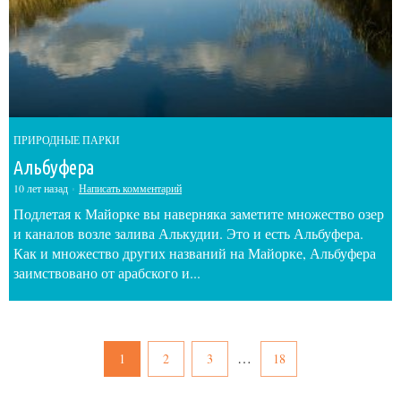
ПРИРОДНЫЕ ПАРКИ
Альбуфера
10 лет назад
Написать комментарий
Подлетая к Майорке вы наверняка заметите множество озер
и каналов возле залива Алькудии. Это и есть Альбуфера.
Как и множество других названий на Майорке, Альбуфера
заимствовано от арабского и...
…
1
2
3
18