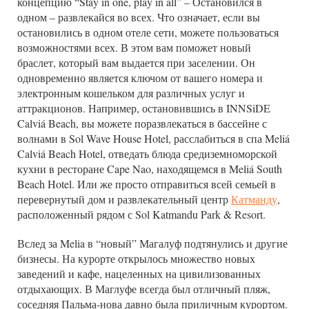
концепцию “Stay in one, play in all” – Остановился в
одном – развлекайся во всех. Что означает, если вы
остановились в одном отеле сети, можете пользоваться
возможностями всех. В этом вам поможет новый
браслет, который вам выдается при заселении. Он
одновременно является ключом от вашего номера и
электронным кошельком для различных услуг и
аттракционов. Например, остановившись в INNSiDE
Calviá Beach, вы можете поразвлекаться в бассейне с
волнами в Sol Wave House Hotel, расслабиться в спа Meliá
Calviá Beach Hotel, отведать блюда средиземноморской
кухни в ресторане Cape Nao, находящемся в Meliá South
Beach Hotel. Или же просто отправиться всей семьей в
перевернутый дом и развлекательный центр
Катманду
,
расположенный рядом с Sol Katmandu Park & Resort.
Вслед за Melia в “новый” Магалуф подтянулись и другие
бизнесы. На курорте открылось множество новых
заведений и кафе, нацеленных на цивилизованных
отдыхающих. В Маглуфе всегда был отличный пляж,
соседняя Пальма-нова давно была приличным курортом.