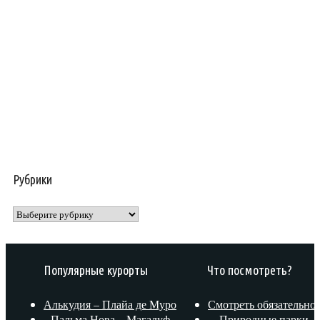
Рубрики
Рубрики
Популярные курорты
Что посмотреть?
Алькудия – Плайа де Муро
Смотреть обязательно!
Пальма Нова – Магалуф
Природные парки