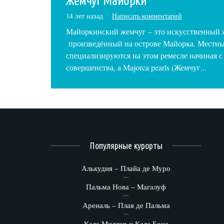
Жемчуг Майорки
14 лет назад
Написать комментарий
Майоркинский жемчуг – это искусственный 
произведённый на острове Майорка. Местн
специализируются на этом ремесле начиная с
совершенства, а Majorca pearls (Жемчуг...
Популярные курорты
Алькудия – Плайа де Муро
Пальма Нова – Магалуф
Ареналь – Плая де Пальма
Кала Миллор и Кала Бона