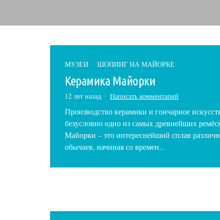
МУЗЕИ
ШОПИНГ НА МАЙОРКЕ
Керамика Майорки
12 лет назад
Написать комментарий
Производство керамики и гончарное искусст
безусловно одно из самых древнейших ремёс
Майорки – это интереснейший сплав различ
обычаев, начиная со времен...