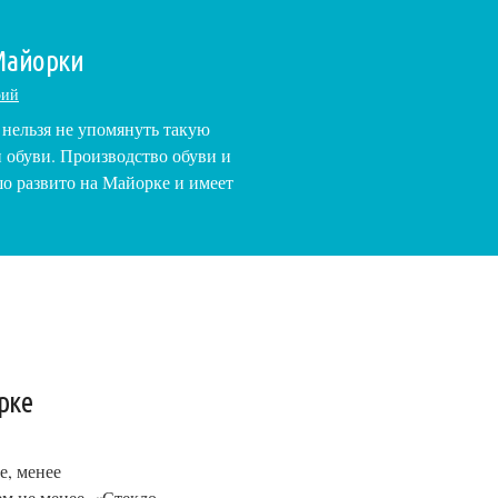
Майорки
рий
 нельзя не упомянуть такую
 обуви. Производство обуви и
о развито на Майорке и имеет
рке
е, менее
м не менее, «Стекло