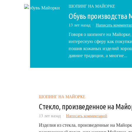
ШОПИНГ НА МАЙОРКЕ
Обувь производства 
13 лет назад
Написать коммента
Говоря о шопинге на Майорке,
интересную сферу как покупки
пошив кожаных изделий хорош
давние традиции, а многие...
ШОПИНГ НА МАЙОРКЕ
Стекло, произведенное на Майо
13 лет назад
Написать комментарий
Изделия из стекла, произведенные на Майорк
раскрученный товар, чем жемчуг Майорки, те