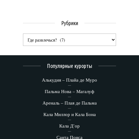
Рубрики
Популярные курорты
Алькудия – Плайа де Муро
Пальма Нова – Магалуф
Ареналь – Плая де Пальма
Кала Миллор и Кала Бона
Кала Д’ор
Санта Понса