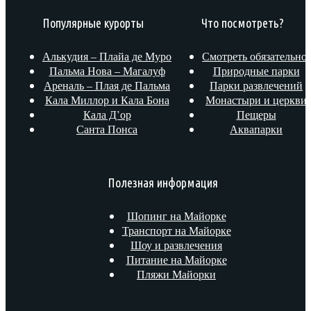
Популярные курорты
Что посмотреть?
Алькудия – Плайа де Муро
Смотреть обязательно!
Пальма Нова – Магалуф
Природные парки
Ареналь – Плая де Пальма
Парки развлечений
Кала Миллор и Кала Бона
Монастыри и церкви
Кала Д’ор
Пещеры
Санта Понса
Аквапарки
Полезная информация
Шопинг на Майорке
Транспорт на Майорке
Шоу и развлечения
Питание на Майорке
Пляжи Майорки