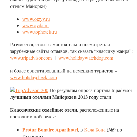
отелям Майорки)
www.otzyv.ru
www.ayda.ru
www.tophotels.ru
Разумеется, стоит самостоятельно посмотреть и
зарубежные сайты-отзывов, так сказать “классику жанра”:
www.tripadvisor.com
|
www.holidaywatchdog.com
и более ориентированный на немецких туристов –
www.holidaycheck.com
По результам опроса портала tripadvisor
лучшими отелями Майорки
в 2013 году
стали:
Классические семейные отели
, расположенные на
восточном побережье
Protur Bonaire Aparthotel
, в
Кала Бона
(№9 по
Испании)