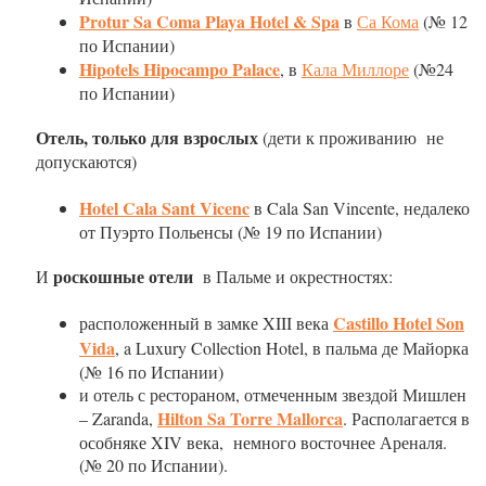
Protur Sa Coma Playa Hotel & Spa
в
Са Кома
(№ 12
по Испании)
Hipotels Hipocampo Palace
, в
Кала Миллоре
(№24
по Испании)
Отель, только для взрослых
(дети к проживанию не
допускаются)
Hotel Cala Sant Vicenc
в Cala San Vincente, недалеко
от Пуэрто Польенсы (№ 19 по Испании)
роскошные отели
И
в Пальме и окрестностях:
Castillo Hotel Son
расположенный в замке XIII века
Vida
, a Luxury Collection Hotel, в пальма де Майорка
(№ 16 по Испании)
и отель с рестораном, отмеченным звездой Мишлен
Hilton Sa Torre Mallorca
– Zaranda,
. Располагается в
особняке XIV века, немного восточнее Ареналя.
(№ 20 по Испании).