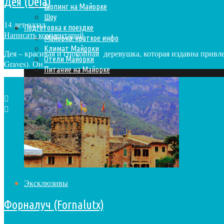
Дея (Deia)
Шопинг на Майорке
Шоу
14 лет назад
Подготовка к поездке
Написать комментарий
Майорка: краткое инфо
Климат Майорки
Дея – красивая и спокойная деревушка, которая издавна привл
Отели Майорки
Graves). Он...
Питание на Майорке
Транспорт
Эксклюзивы
Форналуч (Fornalutx)