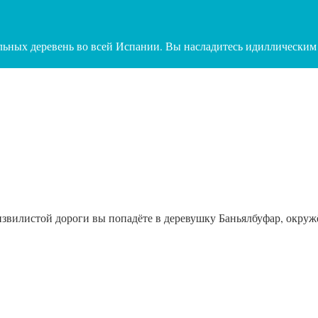
тельных деревень во всей Испании. Вы насладитесь идиллическим
в извилистой дороги вы попадёте в деревушку Баньялбуфар, ок