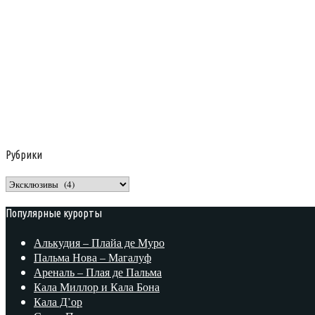
Рубрики
Рубрики
Популярные курорты
Алькудия – Плайа де Муро
Пальма Нова – Магалуф
Ареналь – Плая де Пальма
Кала Миллор и Кала Бона
Кала Д’ор