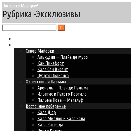
Посетите Майорку!
Рубрика -Эксклюзивы
Главная
Курорты Майорки
Север Майорки
Алькудия — Плайа де Муро
Кан Пикафорт
Кала Сан Висент
Пуэрто Польенса
Окрестности Пальмы
Ареналь — Плая де Пальма
Ильетас и Пуэрто Порталс
Пальма Нова — Магалуф
Восточное побережье
Кала Д’ор
Кала Миллор и Кала Бона
Кала Ратьяда
Порто Колом