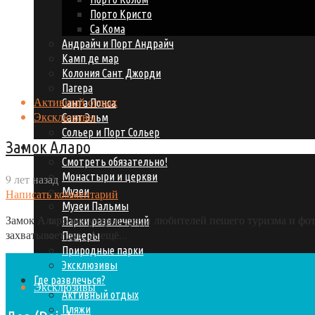
Порто Кристо
Са Кома
Андрайч и Порт Андрайч
Камп де мар
Колония Сант Джорди
Пагера
Активный отдых
Санта Понса
Эксклюзивы
Сант Эльм
Сольер и Порт Сольер
Замок Аларо
Что посмотреть?
Смотреть обязательно!
Монастыри и церкви
9 лет назад
Музеи
Написать комментарий
Музеи Пальмы
Замок Аларо популярен среди любителей пешего туризма и фото
Парки развлечений
захватывает дух. А ещё...
Пещеры
Природные парки
Эксклюзивы
Где развлечься?
Эксклюзивы
Активный отдых
Пляжи