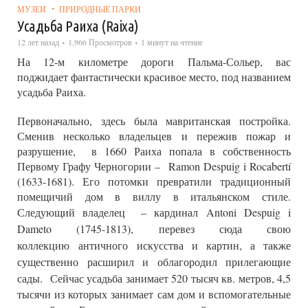
МУЗЕИ
ПРИРОДНЫЕ ПАРКИ
Усадьба Раиха (Raixa)
12 лет назад
1,966 Просмотров
1 минут на чтение
На 12-м километре дороги Пальма-Сольер, вас
поджидает фантастически красивое место, под названием
усадьба Раиха.
Первоначально, здесь была мавританская постройка.
Сменив несколько владельцев и пережив пожар и
разрушение, в 1660 Раиха попала в собственность
Первому Графу Черногории – Ramon Despuig i Rocabertí
(1633-1681). Его потомки превратили традиционный
помещичий дом в виллу в итальянском стиле.
Следующий владелец – кардинал
Antoni Despuig i
Dameto (1745-1813), перевез сюда свою
коллекцию
античного
искусства и картин, а также
существенно расширил и облагородил прилегающие
сады.
Сейчас усадьба занимает 520 тысяч кв. метров, 4,5
тысячи из которых занимает сам дом и вспомогательные