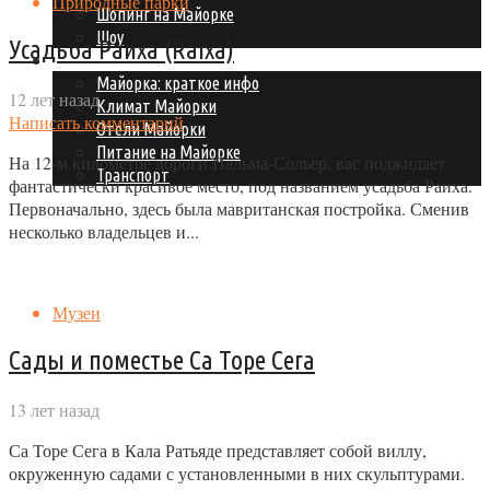
Природные парки
Шопинг на Майорке
Шоу
Усадьба Раиха (Raixa)
Подготовка к поездке
Майорка: краткое инфо
12 лет назад
Климат Майорки
Написать комментарий
Отели Майорки
Питание на Майорке
На 12-м километре дороги Пальма-Сольер, вас поджидает
Транспорт
фантастически красивое место, под названием усадьба Раиха.
Первоначально, здесь была мавританская постройка. Сменив
несколько владельцев и...
Музеи
Сады и поместье Са Торе Сега
13 лет назад
Са Торе Сега в Кала Ратьяде представляет собой виллу,
окруженную садами с установленными в них скульптурами.