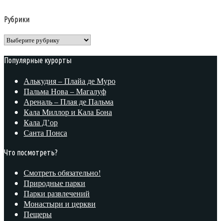
Рубрики
Рубрики
Популярные курорты
Алькудия – Плайа де Муро
Пальма Нова – Магалуф
Ареналь – Плая де Пальма
Кала Миллор и Кала Бона
Кала Д’ор
Санта Понса
Что посмотреть?
Смотреть обязательно!
Природные парки
Парки развлечений
Монастыри и церкви
Пещеры