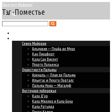
Посетите Майорку!
Тэг -Поместье
Главная
Курорты Майорки
Север Майорки
Алькудия — Плайа де Муро
Кан Пикафорт
Кала Сан Висент
Пуэрто Польенса
Окрестности Пальмы
Ареналь — Плая де Пальма
Ильетас и Пуэрто Порталс
Пальма Нова — Магалуф
Восточное побережье
Кала Д’ор
Кала Миллор и Кала Бона
Кала Ратьяда
Порто Колом