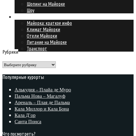
Шопинг на Майорке
Шоу
Подготовка к поездке
Майорка: краткое инфо
Климат Майорки
Отели Майорки
Питание на Майорке
Транспорт
Рубрики
Рубрики
Популярные курорты
Алькудия – Плайа де Муро
Пальма Нова – Магалуф
Ареналь – Плая де Пальма
Кала Миллор и Кала Бона
Кала Д’ор
Санта Понса
Что посмотреть?