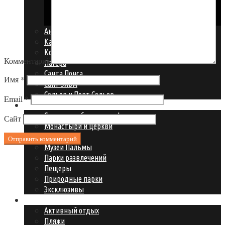
Порто Кристо
Са Кома
Андрайч и Порт Андрайч
Камп де мар
Колония Сант Джорди
Комментарий
Пагера
Санта Понса
Имя
*
Сант Эльм
Сольер и Порт Сольер
Email
*
Что посмотреть?
Смотреть обязательно!
Сайт
Монастыри и церкви
Музеи
Музеи Пальмы
Парки развлечений
Пещеры
Природные парки
Эксклюзивы
Где развлечься?
Активный отдых
Пляжи