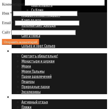
Комментарий
Порто Кристо
Са Кома
Имя
*
Андрайч и Порт Андрайч
Камп де мар
Email
*
Колония Сант Джорди
Пагера
Сайт
Санта Понса
Сант Эльм
Сольер и Порт Сольер
Что посмотреть?
Смотреть обязательно!
Монастыри и церкви
Музеи
Музеи Пальмы
Парки развлечений
Пещеры
Природные парки
Эксклюзивы
Где развлечься?
Активный отдых
Пляжи