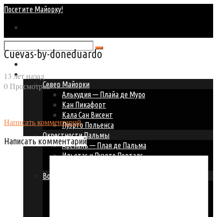
Посетите Майорку!
Cuevas-by-doneduardo
Главная
Курорты Майорки
13 лет назад
Север Майорки
0 Просмотров
Алькудия — Плайа де Муро
Кан Пикафорт
Кала Сан Висент
Написать комментарий
Пуэрто Польенса
Окрестности Пальмы
Написать комментарий
Ареналь — Плая де Пальма
Ильетас и Пуэрто Порталс
Пальма Нова — Магалуф
Восточное побережье
Кала Д’ор
Кала Миллор и Кала Бона
Кала Ратьяда
Порто Колом