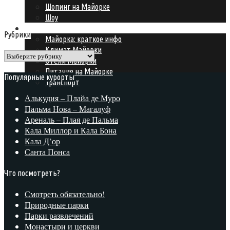
Шопинг на Майорке
Шоу
Подготовка к поездке
Рубрики
Майорка: краткое инфо
Климат Майорки
Рубрики
Отели Майорки
Питание на Майорке
Популярные курорты
Транспорт
Алькудия – Плайа де Муро
Пальма Нова – Магалуф
Ареналь – Плая де Пальма
Кала Миллор и Кала Бона
Кала Д’ор
Санта Понса
Что посмотреть?
Смотреть обязательно!
Природные парки
Парки развлечений
Монастыри и церкви