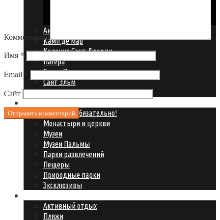
Порто Кристо
Са Кома
Андрайч и Порт Андрайч
Комментарий
Камп де мар
Колония Сант Джорди
Имя
*
Пагера
Санта Понса
Email
*
Сант Эльм
Сольер и Порт Сольер
Сайт
Что посмотреть?
Смотреть обязательно!
Монастыри и церкви
Музеи
Музеи Пальмы
Парки развлечений
Пещеры
Природные парки
Эксклюзивы
Где развлечься?
Активный отдых
Пляжи