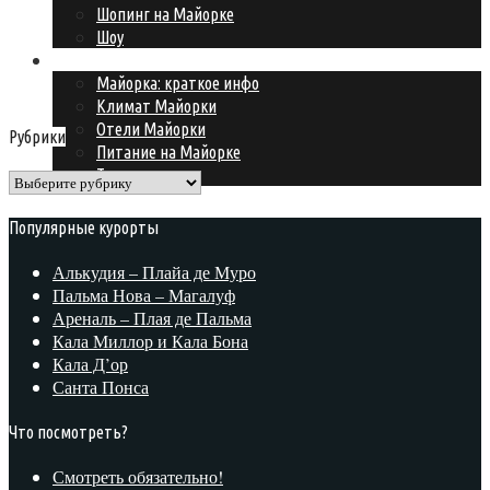
Шопинг на Майорке
Шоу
Подготовка к поездке
Майорка: краткое инфо
Климат Майорки
Отели Майорки
Рубрики
Питание на Майорке
Транспорт
Рубрики
Популярные курорты
Алькудия – Плайа де Муро
Пальма Нова – Магалуф
Ареналь – Плая де Пальма
Кала Миллор и Кала Бона
Кала Д’ор
Санта Понса
Что посмотреть?
Смотреть обязательно!