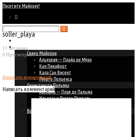
Посетите Майорку!
soller_playa
Главная
Курорты Майорки
13 лет назад
Север Майорки
0 Просмотров
Алькудия — Плайа де Муро
Кан Пикафорт
Кала Сан Висент
Написать комментарий
Пуэрто Польенса
Окрестности Пальмы
Написать комментарий
Ареналь — Плая де Пальма
Ильетас и Пуэрто Порталс
Пальма Нова — Магалуф
Восточное побережье
Кала Д’ор
Кала Миллор и Кала Бона
Кала Ратьяда
Порто Колом