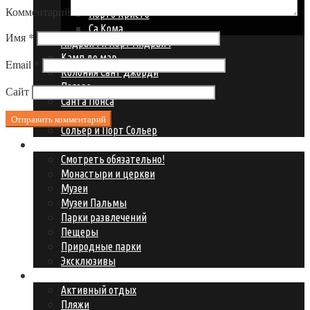
Комментарий
Порто Кристо
Са Кома
Имя
*
Андрайч и Порт Андрайч
Камп де мар
Email
*
Колония Сант Джорди
Пагера
Сайт
Санта Понса
Сант Эльм
Сольер и Порт Сольер
Что посмотреть?
Смотреть обязательно!
Монастыри и церкви
Музеи
Музеи Пальмы
Парки развлечений
Пещеры
Природные парки
Эксклюзивы
Где развлечься?
Активный отдых
Пляжи