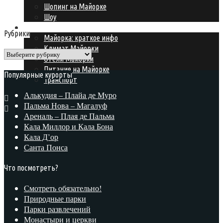
Шопинг на Майорке
Шоу
Подготовка к поездке
Рубрики
Майорка: краткое инфо
Климат Майорки
Рубрики
Отели Майорки
Питание на Майорке
Популярные курорты
Транспорт
Алькудия – Плайа де Муро
Пальма Нова – Магалуф
Ареналь – Плая де Пальма
Кала Миллор и Кала Бона
Кала Д’ор
Санта Понса
Что посмотреть?
Смотреть обязательно!
Природные парки
Парки развлечений
Монастыри и церкви