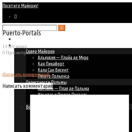
Посетите Майорку!
Puerto-Portals
Главная
Курорты Майорки
13 лет назад
Север Майорки
0 Просмотров
Алькудия — Плайа де Муро
Кан Пикафорт
Кала Сан Висент
Написать комментарий
Пуэрто Польенса
Окрестности Пальмы
Написать комментарий
Ареналь — Плая де Пальма
Ильетас и Пуэрто Порталс
Пальма Нова — Магалуф
Восточное побережье
Кала Д’ор
Кала Миллор и Кала Бона
Кала Ратьяда
Порто Колом