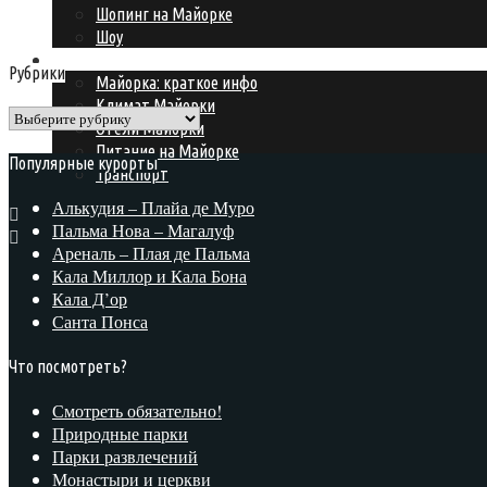
Шопинг на Майорке
Шоу
Подготовка к поездке
Рубрики
Майорка: краткое инфо
Климат Майорки
Рубрики
Отели Майорки
Питание на Майорке
Популярные курорты
Транспорт
Алькудия – Плайа де Муро
Пальма Нова – Магалуф
Ареналь – Плая де Пальма
Кала Миллор и Кала Бона
Кала Д’ор
Санта Понса
Что посмотреть?
Смотреть обязательно!
Природные парки
Парки развлечений
Монастыри и церкви