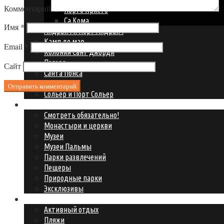
Комментарий
Порто Кристо
Са Кома
Имя
*
Андрайч и Порт Андрайч
Камп де мар
Email
*
Колония Сант Джорди
Пагера
Сайт
Санта Понса
Сант Эльм
Сольер и Порт Сольер
Что посмотреть?
Смотреть обязательно!
Монастыри и церкви
Музеи
Музеи Пальмы
Парки развлечений
Пещеры
Природные парки
Эксклюзивы
Где развлечься?
Активный отдых
Пляжи