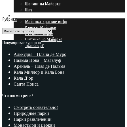
Шопинг на Майорке
Шоу
Подготовка к поездке
Рубрики
Майорка: краткое инфо
Климат Майорки
Рубрики
Отели Майорки
Питание на Майорке
Популярные курорты
Транспорт
Алькудия – Плайа де Муро
Пальма Нова – Магалуф
Ареналь – Плая де Пальма
Кала Миллор и Кала Бона
Кала Д’ор
Санта Понса
Что посмотреть?
Смотреть обязательно!
Природные парки
Парки развлечений
Монастыри и церкви