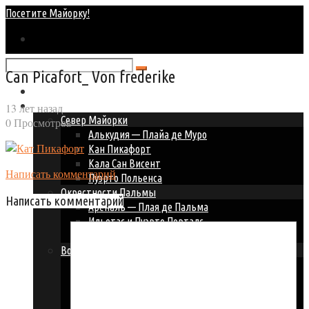
Посетите Майорку!
Can Picafort_ Von frederike
Главная
Курорты Майорки
13 лет назад
Север Майорки
0 Просмотров
Алькудия — Плайа де Муро
Кан Пикафорт
Кала Сан Висент
Написать комментарий
Пуэрто Польенса
Окрестности Пальмы
Написать комментарий
Ареналь — Плая де Пальма
Ильетас и Пуэрто Порталс
Пальма Нова — Магалуф
Восточное побережье
Кала Д’ор
Кала Миллор и Кала Бона
Кала Ратьяда
Порто Колом