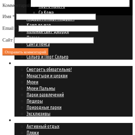
Комментарий
Порто Кристо
Са Кома
Имя
*
Андрайч и Порт Андрайч
Камп де мар
Email
*
Колония Сант Джорди
Пагера
Сайт
Санта Понса
Сант Эльм
Сольер и Порт Сольер
Что посмотреть?
Смотреть обязательно!
Монастыри и церкви
Музеи
Музеи Пальмы
Парки развлечений
Пещеры
Природные парки
Эксклюзивы
Где развлечься?
Активный отдых
Пляжи