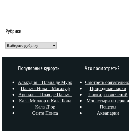
Рубрики
Рубрики
Популярные курорты
Что посмотреть?
Алькудия – Плайа де Муро
Смотреть обязательно!
Пальма Нова – Магалуф
Природные парки
Ареналь – Плая де Пальма
Парки развлечений
Кала Миллор и Кала Бона
Монастыри и церкви
Кала Д’ор
Пещеры
Санта Понса
Аквапарки