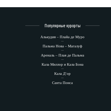
Популярные курорты
Алькудия – Плайа де Муро
Пальма Нова – Магалуф
Ареналь – Плая де Пальма
Кала Миллор и Кала Бона
Кала Д’ор
Санта Понса