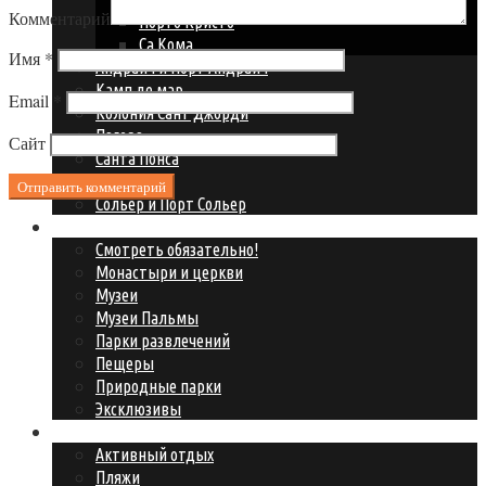
Комментарий
Порто Кристо
Са Кома
Имя
*
Андрайч и Порт Андрайч
Камп де мар
Email
*
Колония Сант Джорди
Пагера
Сайт
Санта Понса
Сант Эльм
Сольер и Порт Сольер
Что посмотреть?
Смотреть обязательно!
Монастыри и церкви
Музеи
Музеи Пальмы
Парки развлечений
Пещеры
Природные парки
Эксклюзивы
Где развлечься?
Активный отдых
Пляжи