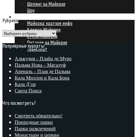
Шопинг на Майорке
Шоу
Подготовка к поездке
Рубрики
Майорка: краткое инфо
Климат Майорки
Рубрики
Отели Майорки
Питание на Майорке
Популярные курорты
Транспорт
Алькудия – Плайа де Муро
Пальма Нова – Магалуф
Ареналь – Плая де Пальма
Кала Миллор и Кала Бона
Кала Д’ор
Санта Понса
Что посмотреть?
Смотреть обязательно!
Природные парки
Парки развлечений
Монастыри и церкви