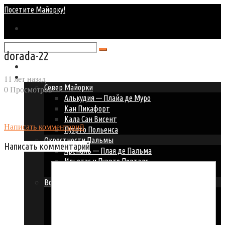
Посетите Майорку!
dorada-22
Главная
Курорты Майорки
11 лет назад
Север Майорки
0 Просмотров
Алькудия — Плайа де Муро
Кан Пикафорт
Кала Сан Висент
Написать комментарий
Пуэрто Польенса
Окрестности Пальмы
Написать комментарий
Ареналь — Плая де Пальма
Ильетас и Пуэрто Порталс
Пальма Нова — Магалуф
Восточное побережье
Кала Д’ор
Кала Миллор и Кала Бона
Кала Ратьяда
Порто Колом