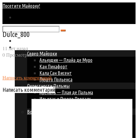
Посетите Майорку!
Dulce_800
Главная
Курорты Майорки
11 лет назад
Север Майорки
0 Просмотров
Алькудия — Плайа де Муро
Кан Пикафорт
Кала Сан Висент
Написать комментарий
Пуэрто Польенса
Окрестности Пальмы
Написать комментарий
Ареналь — Плая де Пальма
Ильетас и Пуэрто Порталс
Пальма Нова — Магалуф
Восточное побережье
Кала Д’ор
Кала Миллор и Кала Бона
Кала Ратьяда
Порто Колом