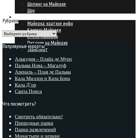
Шопинг на Майорке
Шоу
Подготовка к поездке
Рубрики
Майорка: краткое инфо
Климат Майорки
Рубрики
Отели Майорки
Питание на Майорке
Популярные курорты
Транспорт
Алькудия – Плайа де Муро
Пальма Нова – Магалуф
Ареналь – Плая де Пальма
Кала Миллор и Кала Бона
Кала Д’ор
Санта Понса
Что посмотреть?
Смотреть обязательно!
Природные парки
Парки развлечений
Монастыри и церкви