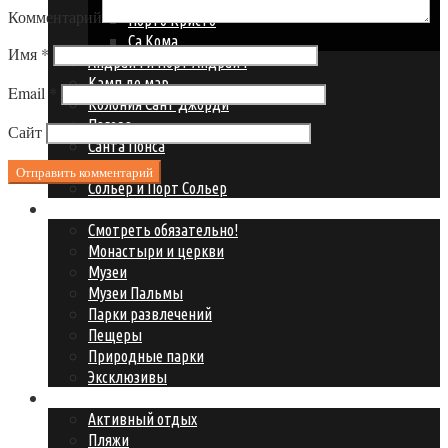
Комментарий
Порто Кристо
Са Кома
Имя
*
Андрайч и Порт Андрайч
Камп де мар
Email
*
Колония Сант Джорди
Пагера
Сайт
Санта Понса
Сант Эльм
Сольер и Порт Сольер
Что посмотреть?
Смотреть обязательно!
Монастыри и церкви
Музеи
Музеи Пальмы
Парки развлечений
Пещеры
Природные парки
Эксклюзивы
Где развлечься?
Активный отдых
Пляжи