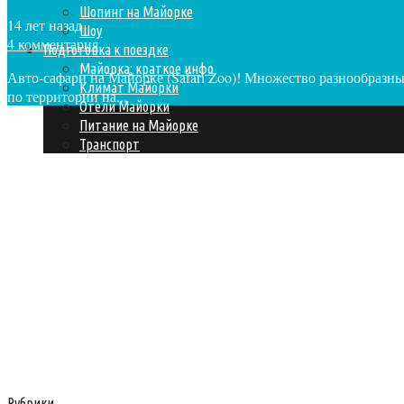
Шопинг на Майорке
14 лет назад
Шоу
4 комментария
Подготовка к поездке
Майорка: краткое инфо
Авто-сафари на Майорке (Safari Zoo)! Множество разнообразны
Климат Майорки
по территории на...
Отели Майорки
Питание на Майорке
Транспорт
Рубрики