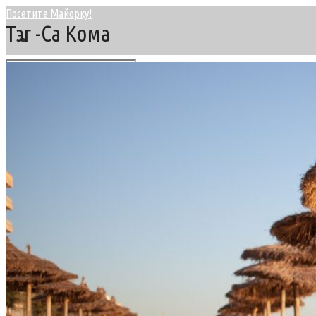
Посетите Майорку!
Тэг -Са Кома
Главная
Курорты Майорки
Север Майорки
Алькудия — Плайа де Муро
Кан Пикафорт
Кала Сан Висент
Пуэрто Польенса
Окрестности Пальмы
Ареналь — Плая де Пальма
Ильетас и Пуэрто Порталс
Пальма Нова — Магалуф
Восточное побережье
Кала Д’ор
Кала Миллор и Кала Бона
Кала Ратьяда
Порто Колом