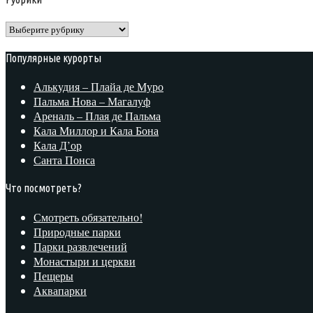
Рубрики
Популярные курорты
Алькудия – Плайа де Муро
Пальма Нова – Магалуф
Ареналь – Плая де Пальма
Кала Миллор и Кала Бона
Кала Д’ор
Санта Понса
Что посмотреть?
Смотреть обязательно!
Природные парки
Парки развлечений
Монастыри и церкви
Пещеры
Аквапарки