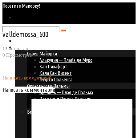
Посетите Майорку!
valldemossa_600
Главная
Курорты Майорки
13 лет назад
Север Майорки
0 Просмотров
Алькудия — Плайа де Муро
Кан Пикафорт
Кала Сан Висент
Написать комментарий
Пуэрто Польенса
Окрестности Пальмы
Написать комментарий
Ареналь — Плая де Пальма
Ильетас и Пуэрто Порталс
Пальма Нова — Магалуф
Восточное побережье
Кала Д’ор
Кала Миллор и Кала Бона
Кала Ратьяда
Порто Колом