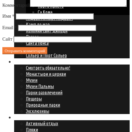
Комментарий
Порто Кристо
Са Кома
Имя
*
Андрайч и Порт Андрайч
Камп де мар
Email
*
Колония Сант Джорди
Пагера
Сайт
Санта Понса
Сант Эльм
Сольер и Порт Сольер
Что посмотреть?
Смотреть обязательно!
Монастыри и церкви
Музеи
Музеи Пальмы
Парки развлечений
Пещеры
Природные парки
Эксклюзивы
Где развлечься?
Активный отдых
Пляжи