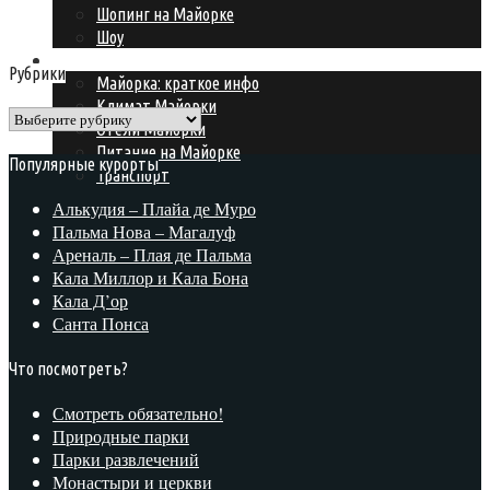
Шопинг на Майорке
Шоу
Подготовка к поездке
Рубрики
Майорка: краткое инфо
Климат Майорки
Рубрики
Отели Майорки
Питание на Майорке
Популярные курорты
Транспорт
Алькудия – Плайа де Муро
Пальма Нова – Магалуф
Ареналь – Плая де Пальма
Кала Миллор и Кала Бона
Кала Д’ор
Санта Понса
Что посмотреть?
Смотреть обязательно!
Природные парки
Парки развлечений
Монастыри и церкви