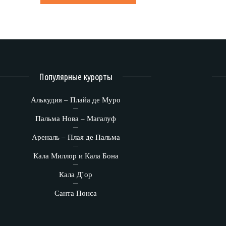
Популярные курорты
Алькудия – Плайа де Муро
Пальма Нова – Магалуф
Ареналь – Плая де Пальма
Кала Миллор и Кала Бона
Кала Д’ор
Санта Понса