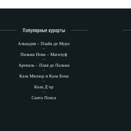
Популярные курорты
Алькудия – Плайа де Муро
Пальма Нова – Магалуф
Ареналь – Плая де Пальма
Кала Миллор и Кала Бона
Кала Д’ор
Санта Понса