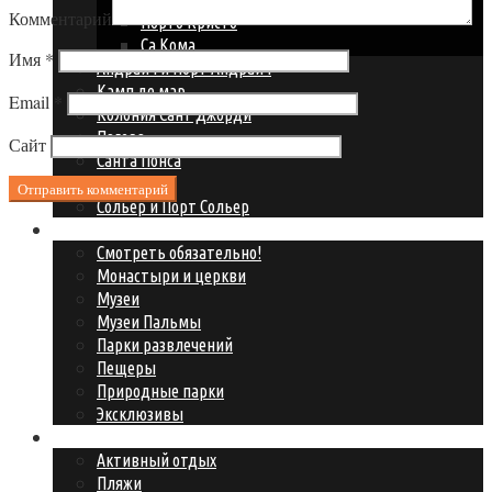
Комментарий
Порто Кристо
Са Кома
Имя
*
Андрайч и Порт Андрайч
Камп де мар
Email
*
Колония Сант Джорди
Пагера
Сайт
Санта Понса
Сант Эльм
Сольер и Порт Сольер
Что посмотреть?
Смотреть обязательно!
Монастыри и церкви
Музеи
Музеи Пальмы
Парки развлечений
Пещеры
Природные парки
Эксклюзивы
Где развлечься?
Активный отдых
Пляжи