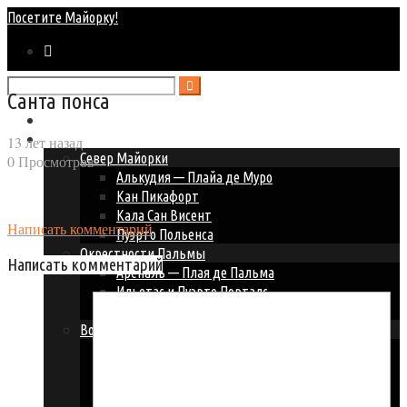
Посетите Майорку!
Санта понса
Главная
Курорты Майорки
13 лет назад
Север Майорки
0 Просмотров
Алькудия — Плайа де Муро
Кан Пикафорт
Кала Сан Висент
Написать комментарий
Пуэрто Польенса
Окрестности Пальмы
Написать комментарий
Ареналь — Плая де Пальма
Ильетас и Пуэрто Порталс
Пальма Нова — Магалуф
Восточное побережье
Кала Д’ор
Кала Миллор и Кала Бона
Кала Ратьяда
Порто Колом