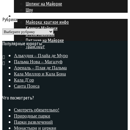
Шопинг на Майорке
Шоу
Подготовка к поездке
Рубрики
Майорка: краткое инфо
Климат Майорки
Рубрики
Отели Майорки
Питание на Майорке
Популярные курорты
Транспорт
Алькудия – Плайа де Муро
Пальма Нова – Магалуф
Ареналь – Плая де Пальма
Кала Миллор и Кала Бона
Кала Д’ор
Санта Понса
Что посмотреть?
Смотреть обязательно!
Природные парки
Парки развлечений
Монастыри и церкви