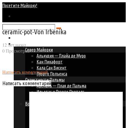
Посетите Майорку!
ceramic-pot-Von Irbenika
Главная
Курорты Майорки
12 лет назад
Север Майорки
0 Просмотров
Алькудия — Плайа де Муро
Кан Пикафорт
Кала Сан Висент
Написать комментарий
Пуэрто Польенса
Окрестности Пальмы
Написать комментарий
Ареналь — Плая де Пальма
Ильетас и Пуэрто Порталс
Пальма Нова — Магалуф
Восточное побережье
Кала Д’ор
Кала Миллор и Кала Бона
Кала Ратьяда
Порто Колом