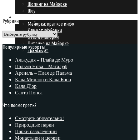
Шопинг на Майорке
Шоу
Подготовка к поездке
Рубрики
Майорка: краткое инфо
Климат Майорки
Рубрики
Отели Майорки
Питание на Майорке
Популярные курорты
Транспорт
Алькудия – Плайа де Муро
Пальма Нова – Магалуф
Ареналь – Плая де Пальма
Кала Миллор и Кала Бона
Кала Д’ор
Санта Понса
Что посмотреть?
Смотреть обязательно!
Природные парки
Парки развлечений
Монастыри и церкви