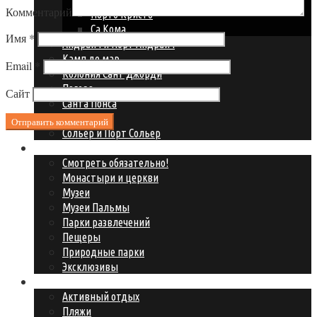
Комментарий
Порто Кристо
Са Кома
Имя
*
Андрайч и Порт Андрайч
Камп де мар
Email
*
Колония Сант Джорди
Пагера
Сайт
Санта Понса
Сант Эльм
Сольер и Порт Сольер
Что посмотреть?
Смотреть обязательно!
Монастыри и церкви
Музеи
Музеи Пальмы
Парки развлечений
Пещеры
Природные парки
Эксклюзивы
Где развлечься?
Активный отдых
Пляжи