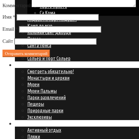
Комментарий
Порто Кристо
Са Кома
Имя
*
Андрайч и Порт Андрайч
Камп де мар
Email
*
Колония Сант Джорди
Пагера
Сайт
Санта Понса
Сант Эльм
Сольер и Порт Сольер
Что посмотреть?
Смотреть обязательно!
Монастыри и церкви
Музеи
Музеи Пальмы
Парки развлечений
Пещеры
Природные парки
Эксклюзивы
Где развлечься?
Активный отдых
Пляжи