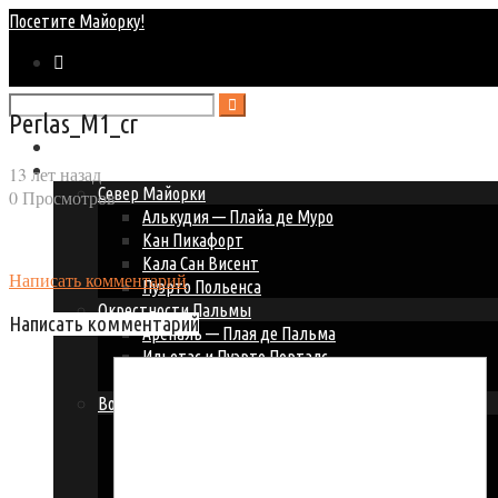
Посетите Майорку!
Perlas_M1_cr
Главная
Курорты Майорки
13 лет назад
Север Майорки
0 Просмотров
Алькудия — Плайа де Муро
Кан Пикафорт
Кала Сан Висент
Написать комментарий
Пуэрто Польенса
Окрестности Пальмы
Написать комментарий
Ареналь — Плая де Пальма
Ильетас и Пуэрто Порталс
Пальма Нова — Магалуф
Восточное побережье
Кала Д’ор
Кала Миллор и Кала Бона
Кала Ратьяда
Порто Колом