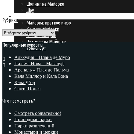
Шопинг на Майорке
Шоу
Подготовка к поездке
Рубрики
Майорка: краткое инфо
Климат Майорки
Рубрики
Отели Майорки
Питание на Майорке
Популярные курорты
Транспорт
Алькудия – Плайа де Муро
Пальма Нова – Магалуф
Ареналь – Плая де Пальма
Кала Миллор и Кала Бона
Кала Д’ор
Санта Понса
Что посмотреть?
Смотреть обязательно!
Природные парки
Парки развлечений
Монастыри и церкви